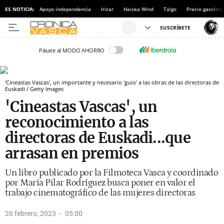
ES NOTICIA:
Apoyo independencia
Irizar
Haizea Wind
Talgo
Precio gasolina
Pásate al MODO AHORRO
'Cineastas Vascas', un importante y necesario 'guio' a las obras de las directoras de
Euskadi / Getty Images
'Cineastas Vascas', un
reconocimiento a las
directoras de Euskadi...que
arrasan en premios
Un libro publicado por la Filmoteca Vasca y coordinado
por María Pilar Rodríguez busca poner en valor el
trabajo cinematográfico de las mujeres directoras
26 febrero, 2023
05:00