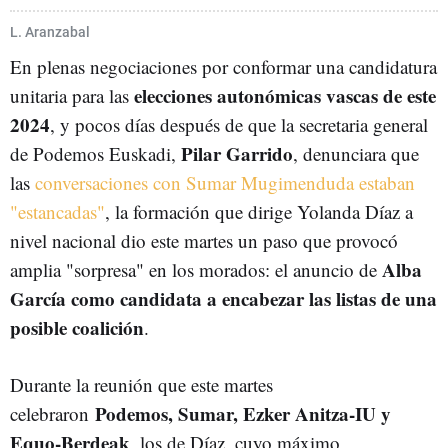
SUMAR
LANDER MARTÍNEZ
ELECCIONES AUTONÓMICAS VASCAS 2024
L. Aranzabal
En plenas negociaciones por conformar una candidatura
elecciones autonómicas vascas de este
unitaria para las
2024
, y pocos días después de que la secretaria general
Pilar Garrido
de Podemos Euskadi,
, denunciara que
las
conversaciones con Sumar Mugimenduda estaban
"estancadas"
, la formación que dirige Yolanda Díaz a
nivel nacional dio este martes un paso que provocó
Alba
amplia "sorpresa" en los morados: el anuncio de
García como candidata a encabezar las listas de una
posible coalición
.
Durante la reunión que este martes
Podemos, Sumar, Ezker Anitza-IU y
celebraron
Equo-Berdeak
, los de Díaz, cuyo máximo