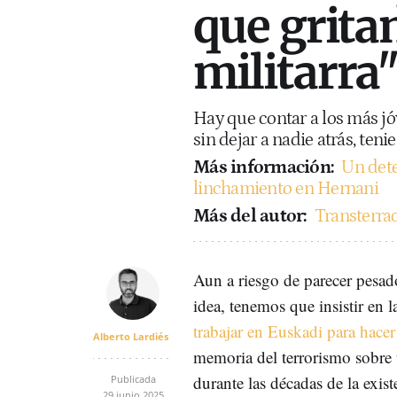
que grita
militarra
Hay que contar a los más jó
sin dejar a nadie atrás, ten
Más información:
Un dete
linchamiento en Hernani
Más del autor:
Transterra
Aun a riesgo de parecer pesa
idea, tenemos que insistir en 
trabajar en Euskadi para hace
Alberto Lardiés
memoria del terrorismo sobre 
durante las décadas de la exis
Publicada
29 junio 2025