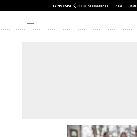
ES NOTICIA:
Apoyo independencia
Irizar
Haize