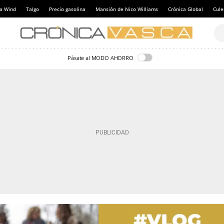
a Wind
Talgo
Precio gasolina
Mansión de Nico Williams
Crónica Global
Cul
Pásate al MODO AHORRO