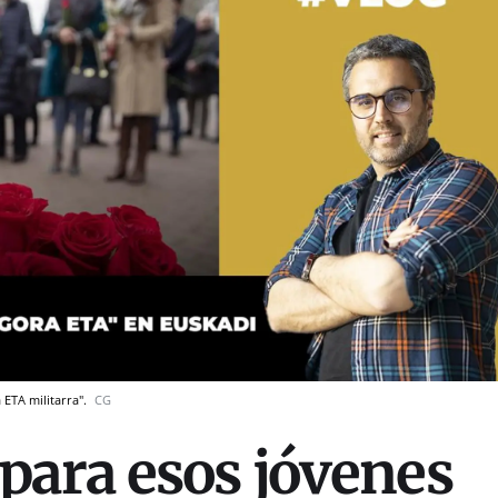
 ETA militarra".
CG
ara esos jóvenes