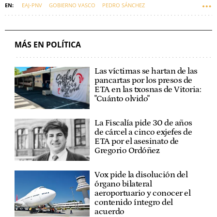
EAJ-PNV
GOBIERNO VASCO
PEDRO SÁNCHEZ
SEGURIDAD SOCIAL
GOBIERNO CENTRAL
PSOE
EUSKADI
IMANOL PRADALES
ESTATUTO VASCO
AUTOGOBIERNO
MÁS EN POLÍTICA
Las víctimas se hartan de las
pancartas por los presos de
ETA en las txosnas de Vitoria:
"Cuánto olvido"
La Fiscalía pide 30 de años
de cárcel a cinco exjefes de
ETA por el asesinato de
Gregorio Ordóñez
Vox pide la disolución del
órgano bilateral
aeroportuario y conocer el
contenido íntegro del
acuerdo