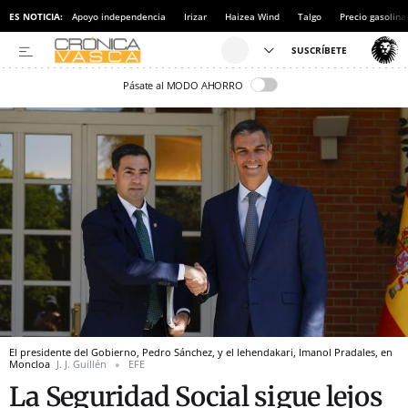
ES NOTICIA:
Apoyo independencia
Irizar
Haizea Wind
Talgo
Precio gasolina
Pásate al MODO AHORRO
El presidente del Gobierno, Pedro Sánchez, y el lehendakari, Imanol Pradales, en
Moncloa
J. J. Guillén
EFE
La Seguridad Social sigue lejos