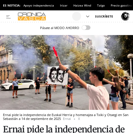
ES NOTICIA:
Apoyo independencia
Irizar
Haizea Wind
Talgo
Precio gasolina
Pásate al MODO AHORRO
Ernai pide la independencia de Euskal Herria y homenajea a Txiki y Otaegi en San
Sebastián a 14 de septiembre de 2025
Ernai
X
Ernai pide la independencia de