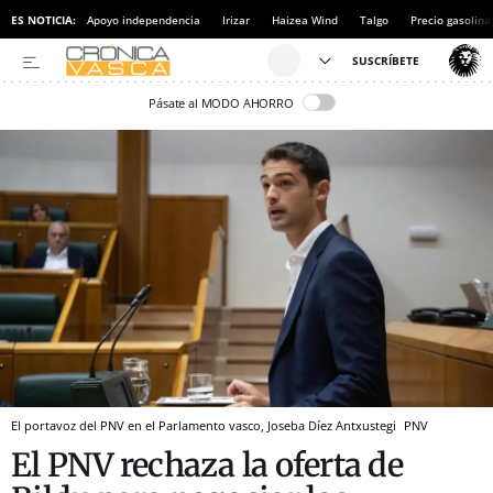
ES NOTICIA:
Apoyo independencia
Irizar
Haizea Wind
Talgo
Precio gasolina
Pásate al MODO AHORRO
El portavoz del PNV en el Parlamento vasco, Joseba Díez Antxustegi
PNV
El PNV rechaza la oferta de