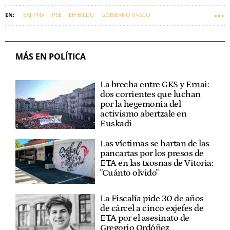
EAJ-PNV
PSE
EH BILDU
GOBIERNO VASCO
PARLAMENTO VASCO
ARNALDO OTEGI
EUSKADI
BILDU
JOSEBA DÍEZ ANTXUSTEGI
MÁS EN POLÍTICA
La brecha entre GKS y Ernai:
dos corrientes que luchan
por la hegemonía del
activismo abertzale en
Euskadi
Las víctimas se hartan de las
pancartas por los presos de
ETA en las txosnas de Vitoria:
"Cuánto olvido"
La Fiscalía pide 30 de años
de cárcel a cinco exjefes de
ETA por el asesinato de
Gregorio Ordóñez