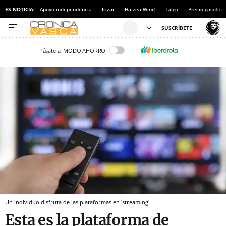
ES NOTICIA:
Apoyo independencia
Irizar
Haizea Wind
Talgo
Precio gasolina
Pásate al MODO AHORRO
Un individuo disfruta de las plataformas en 'streaming'.
Esta es la plataforma de