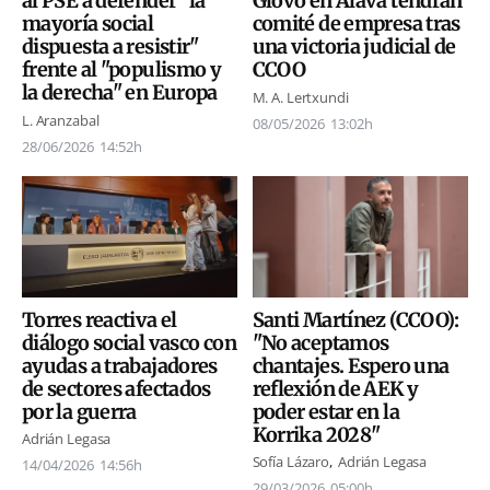
al PSE a defender "la
Glovo en Álava tendrán
mayoría social
comité de empresa tras
dispuesta a resistir"
una victoria judicial de
frente al "populismo y
CCOO
la derecha" en Europa
M. A. Lertxundi
L. Aranzabal
08/05/2026
13:02h
28/06/2026
14:52h
Torres reactiva el
Santi Martínez (CCOO):
diálogo social vasco con
"No aceptamos
ayudas a trabajadores
chantajes. Espero una
de sectores afectados
reflexión de AEK y
por la guerra
poder estar en la
Korrika 2028"
Adrián Legasa
Sofía Lázaro
Adrián Legasa
14/04/2026
14:56h
29/03/2026
05:00h