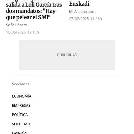
Euskadi
salida a Loli García tras
dos mandatos: "Hay
M. A. Lertxundi
que pelear el SMI"
27/02/2025
11:26h
Sofía Lázaro
15/05/2025
12:13h
Secciones
ECONOMÍA
EMPRESAS
POLÍTICA
SOCIEDAD
OPINIÓN