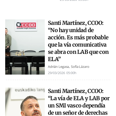
Santi Martínez, CCOO:
“No hay unidad de
acción. Es más probable
que la vía comunicativa
se abra con LAB que con
ELA”
Adrián Legasa
Sofía Lázaro
29/03/2026
05:00h
Santi Martínez, CCOO:
“La vía de ELA y LAB por
un SMI vasco dependía
de un señor de derechas