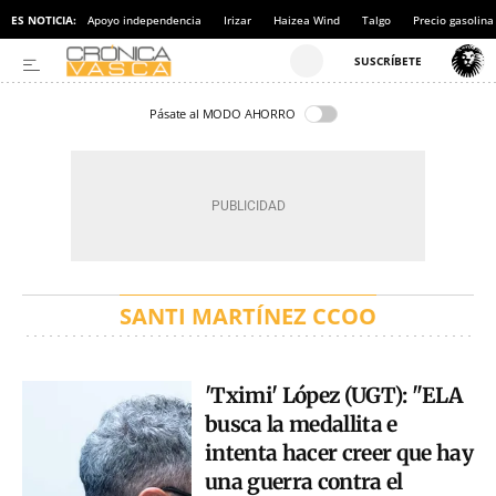
ES NOTICIA:
Apoyo independencia
Irizar
Haizea Wind
Talgo
Precio gasolina
Pásate al MODO AHORRO
SANTI MARTÍNEZ CCOO
'Tximi' López (UGT): "ELA
busca la medallita e
intenta hacer creer que hay
una guerra contra el