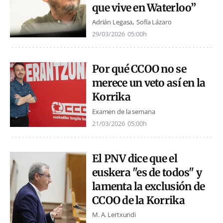
que vive en Waterloo”
Adrián Legasa
Sofía Lázaro
29/03/2026
05:00h
Por qué CCOO no se
merece un veto así en la
Korrika
Examen de la semana
21/03/2026
05:00h
El PNV dice que el
euskera "es de todos" y
lamenta la exclusión de
CCOO de la Korrika
M. A. Lertxundi