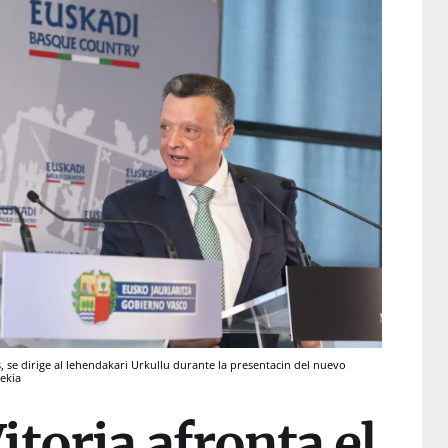
s, se dirige al lehendakari Urkullu durante la presentacin del nuevo
ekia
toria afronta el