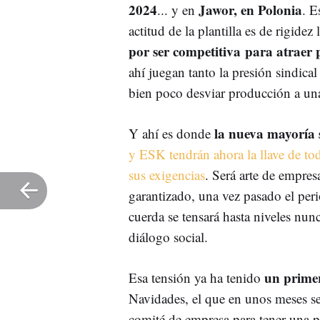
2024
Jawor, en Polonia
... y en
. E
actitud de la plantilla es de rigidez 
por ser competitiva para atraer 
ahí juegan tanto la presión sindical
bien poco desviar producción a una 
la nueva mayoría 
Y ahí es donde
y ESK tendrán ahora la llave de to
sus exigencias
. Será arte de empresa
garantizado, una vez pasado el peri
cuerda se tensará hasta niveles nun
diálogo social.
un prime
Esa tensión ya ha tenido
Navidades, el que en unos meses ser
comité de empresa para tener una 