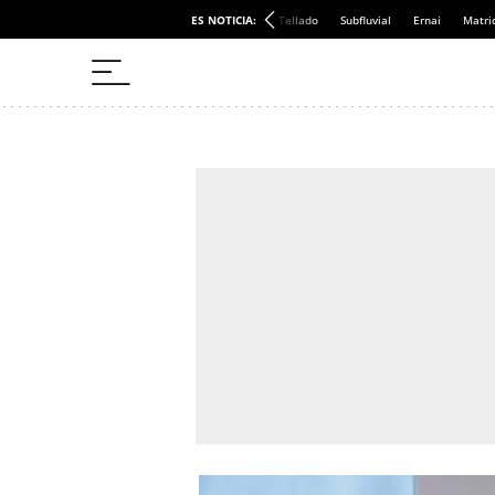
ES NOTICIA:
Tellado
Subfluvial
Ernai
Matri