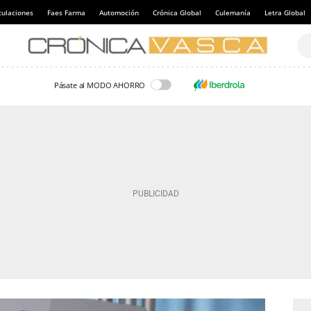
culaciones
Faes Farma
Automoción
Crónica Global
Culemanía
Letra Global
Pásate al MODO AHORRO