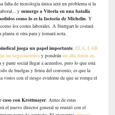
sa falta de tecnología única será un problema si la
sumerge a Vitoria en una batalla
laboral... y
pedidos como lo es la factoría de Michelin
. Y
 como los costes laborales. A Stuttgart le costará
planta si otra para y tomará nota.
sindical juega un papel importante
.
ELA, LAB
das las negociaciones
y pondrán
un alto listón en
 y parte social llegar a acuerdos, pero lo que está
odo de huelgas y firma del convenio, es que la
ca vistos con el riesgo evidente de que se rompa el
r caso con Krottmayer
. Antes de estas
á el nuevo director general se reunió con el
primera toma de contacto. El encuentro,
brusco
,