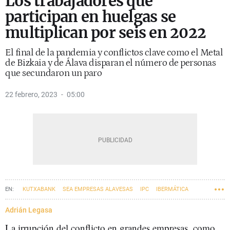
Los trabajadores que
participan en huelgas se
multiplican por seis en 2022
El final de la pandemia y conflictos clave como el Metal
de Bizkaia y de Álava disparan el número de personas
que secundaron un paro
22 febrero, 2023
05:00
KUTXABANK
SEA EMPRESAS ALAVESAS
IPC
IBERMÁTICA
METAL
FVEM
Adrián Legasa
La irrupción del conflicto en grandes empresas, como