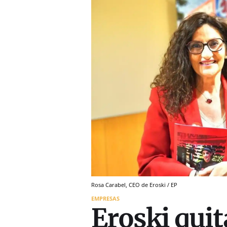
Rosa Carabel, CEO de Eroski / EP
EMPRESAS
Eroski quit