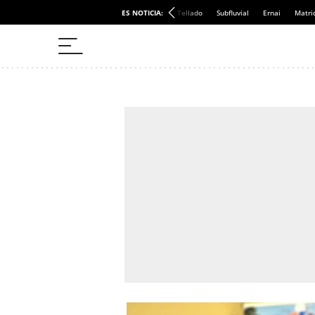
ES NOTICIA:
Tellado
Subfluvial
Ernai
Matri