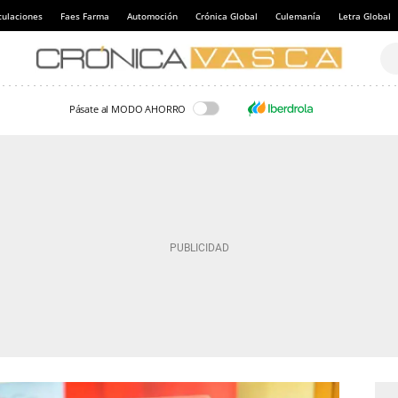
culaciones
Faes Farma
Automoción
Crónica Global
Culemanía
Letra Global
Pásate al MODO AHORRO