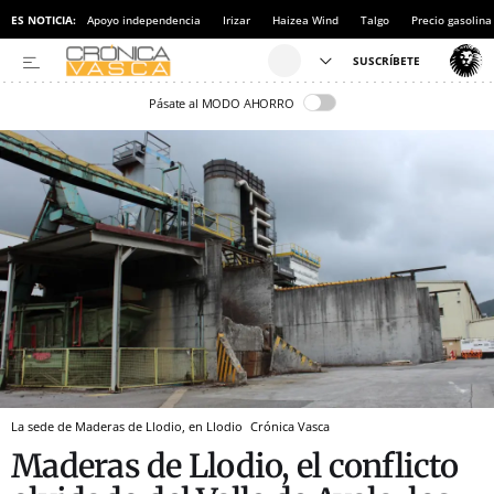
ES NOTICIA:
Apoyo independencia
Irizar
Haizea Wind
Talgo
Precio gasolina
Pásate al MODO AHORRO
La sede de Maderas de Llodio, en Llodio
Crónica Vasca
Maderas de Llodio, el conflicto