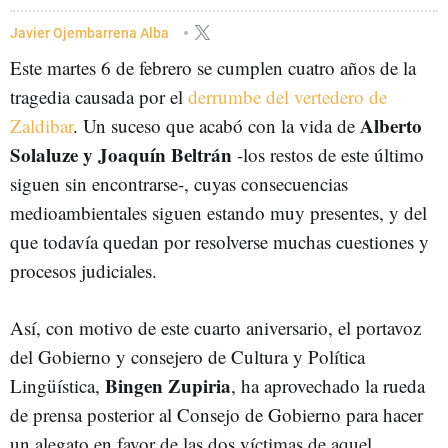
BINGEN ZUPIRIA
EUSKADI
Javier Ojembarrena Alba
Este martes 6 de febrero se cumplen cuatro años de la
tragedia causada por el
derrumbe del vertedero de
Alberto
Zaldibar
. Un suceso que acabó con la vida de
Solaluze y Joaquín Beltrán
-los restos de este último
siguen sin encontrarse-, cuyas consecuencias
medioambientales siguen estando muy presentes, y del
que todavía quedan por resolverse muchas cuestiones y
procesos judiciales.
Así, con motivo de este cuarto aniversario, el portavoz
del Gobierno y consejero de Cultura y Política
Bingen Zupiria
Lingüística,
, ha aprovechado la rueda
de prensa posterior al Consejo de Gobierno para hacer
un alegato en favor de las dos víctimas de aquel