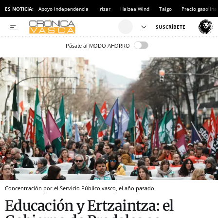
ES NOTICIA:
Apoyo independencia
Irizar
Haizea Wind
Talgo
Precio gasolina
Pásate al MODO AHORRO
Concentración por el Servicio Público vasco, el año pasado
Educación y Ertzaintza: el