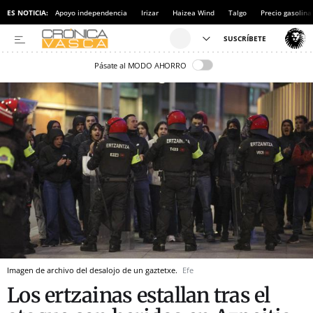
ES NOTICIA:
Apoyo independencia
Irizar
Haizea Wind
Talgo
Precio gasolina
Pásate al MODO AHORRO
Imagen de archivo del desalojo de un gaztetxe.
Efe
Los ertzainas estallan tras el