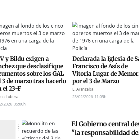
V y Bildu exigen a
Declarada la Iglesia de 
nchez que desclasifique
Francisco de Asís de
cumentos sobre los GAL
Vitoria Lugar de Memor
l 3 de marzo tras hacerlo
por el 3 de Marzo
 el 23-F
L. Aranzabal
ea Lobera
23/02/2026
11:03h
2/2026
05:00h
El Gobierno central de
"la responsabilidad de