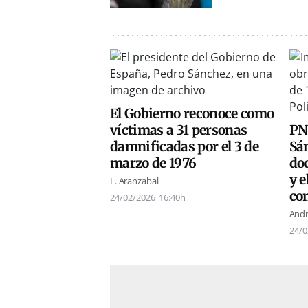
El Gobierno reconoce como
víctimas a 31 personas
PN
damnificadas por el 3 de
Sá
marzo de 1976
do
y e
L. Aranzabal
con
24/02/2026
16:40h
Andr
24/0