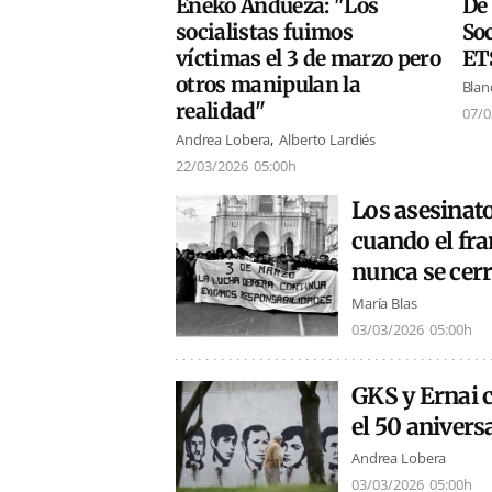
Eneko Andueza: "Los
De 
socialistas fuimos
Soc
víctimas el 3 de marzo pero
ETS
otros manipulan la
Blan
realidad"
07/0
Andrea Lobera
Alberto Lardiés
22/03/2026
05:00h
Los asesinato
cuando el fr
nunca se cer
María Blas
03/03/2026
05:00h
GKS y Ernai 
el 50 anivers
Andrea Lobera
03/03/2026
05:00h