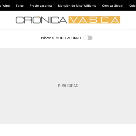
a Wind
Talgo
Precio gasolina
Mansión de Nico Williams
Crónica Global
Cul
Pásate al MODO AHORRO