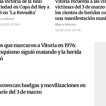
la victoria de la Real
Vitoria recuerda a las ci
iedad en Copa del Rey a
víctimas del 3 de marzo 
 en 'La Revuelta'
los cientos de heridos c
una manifestación mas
ca Sobrino
3/2026
05:00h
Blanca Sobrino
03/03/2026
20:18h
s que marcaron a Vitoria en 1976:
anquismo siguió matando y la herida
ró
convocan huelgas y movilizaciones en
ario del 3 de marzo