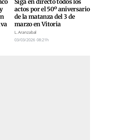
Siga en directo todos los
nco
actos por el 50º aniversario
y
de la matanza del 3 de
on
marzo en Vitoria
iva
L. Aranzabal
03/03/2026
08:21h