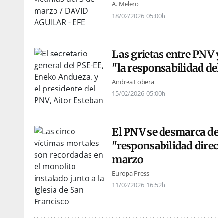
A. Melero
18/02/2026
05:00h
Las grietas entre PNV 
"la responsabilidad de
Andrea Lobera
15/02/2026
05:00h
El PNV se desmarca del
"responsabilidad direct
marzo
Europa Press
11/02/2026
16:52h