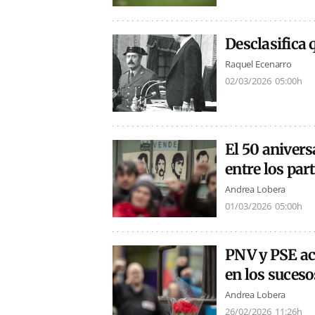
Desclasifica 
Raquel Ecenarro
02/03/2026
05:00h
El 50 anivers
entre los par
Andrea Lobera
01/03/2026
05:00h
PNV y PSE ac
en los suceso
Andrea Lobera
26/02/2026
11:26h