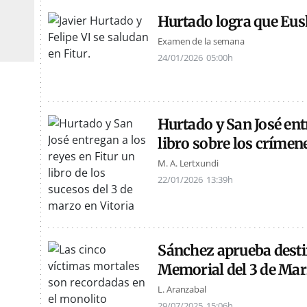
Hurtado logra que Eusk
Examen de la semana
24/01/2026
05:00h
Hurtado y San José ent
libro sobre los crímen
M. A. Lertxundi
22/01/2026
13:39h
Sánchez aprueba desti
Memorial del 3 de Ma
L. Aranzabal
29/07/2025
15:06h