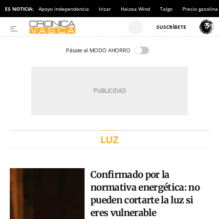
ES NOTICIA:
Apoyo independencia
Irizar
Haizea Wind
Talgo
Precio gasolina
Pásate al MODO AHORRO
LUZ
Confirmado por la
normativa energética: no
pueden cortarte la luz si
eres vulnerable