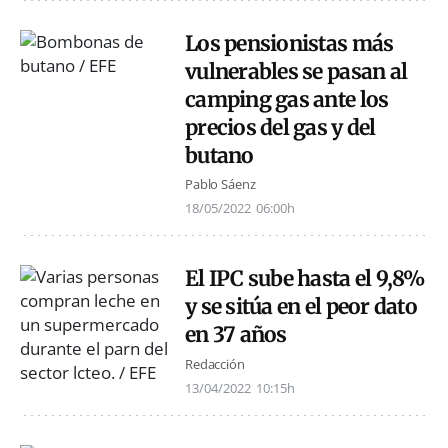
Los pensionistas más
vulnerables se pasan al
camping gas ante los
precios del gas y del
butano
Pablo Sáenz
18/05/2022
06:00h
El IPC sube hasta el 9,8%
y se sitúa en el peor dato
en 37 años
Redacción
13/04/2022
10:15h