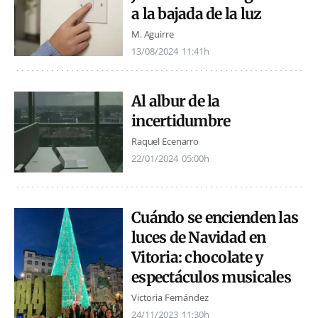
a la bajada de la luz
M. Aguirre
13/08/2024
11:41h
Al albur de la
incertidumbre
Raquel Ecenarro
22/01/2024
05:00h
Cuándo se encienden las
luces de Navidad en
Vitoria: chocolate y
espectáculos musicales
Victoria Fernández
24/11/2023
11:30h