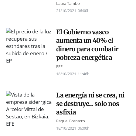
Laura Tambo
21/10/2021
06:00h
El Gobierno vasco
aumenta un 40% el
dinero para combatir
pobreza energética
EFE
18/10/2021
11:46h
La energía ni se crea, ni
se destruye... solo nos
asfixia
Raquel Ecenarro
18/10/2021
06:00h