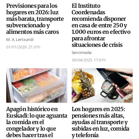
El Instituto
Previsiones para los
Coordenadas
hogares en 2026: luz
recomienda disponer
más barata, transporte
en casa de entre 250 y
subvencionado y
1.000 euros en efectivo
alimentos más caros
para afrontar
M. A. Lertxundi
situaciones de crisis
01/01/2026
21:31h
Servimedia
30/04/2025
17:01h
Apagón histórico en
Los hogares en 2025:
Euskadi: lo que aguanta
pensiones más altas,
la comida en el
ayudas al transporte y
congelador y lo que
subidas en luz, comida
debes hacer tras el
y telefonía