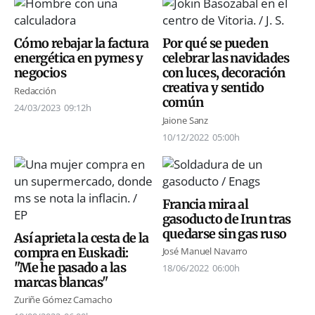
Cómo rebajar la factura
Por qué se pueden
energética en pymes y
celebrar las navidades
negocios
con luces, decoración
creativa y sentido
Redacción
común
24/03/2023
09:12h
Jaione Sanz
10/12/2022
05:00h
Francia mira al
gasoducto de Irun tras
quedarse sin gas ruso
Así aprieta la cesta de la
compra en Euskadi:
José Manuel Navarro
"Me he pasado a las
18/06/2022
06:00h
marcas blancas"
Zuriñe Gómez Camacho