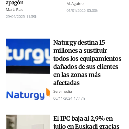
apagón
M. Aguirre
María Blas
01/01/2025
05:00h
29/04/2025
11:59h
Naturgy destina 15
millones a sustituir
todos los equipamientos
dañados de sus clientes
en las zonas más
afectadas
Servimedia
06/11/2024
17:47h
El IPC baja al 2,9% en
julio en Euskadi gracias