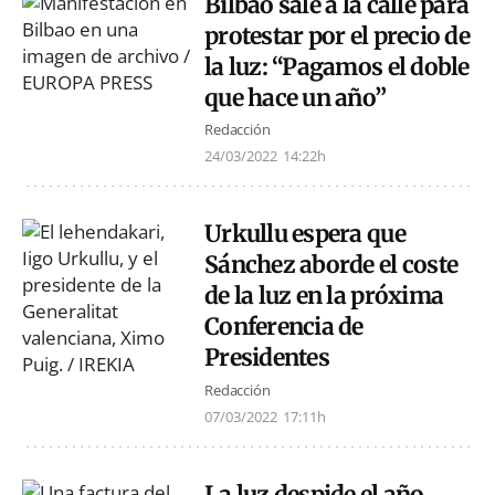
Bilbao sale a la calle para
protestar por el precio de
la luz: “Pagamos el doble
que hace un año”
Redacción
24/03/2022
14:22h
Urkullu espera que
Sánchez aborde el coste
de la luz en la próxima
Conferencia de
Presidentes
Redacción
07/03/2022
17:11h
La luz despide el año