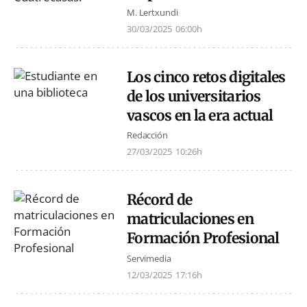
M. Lertxundi
30/03/2025
06:00h
Los cinco retos digitales
de los universitarios
vascos en la era actual
Redacción
27/03/2025
10:26h
Récord de
matriculaciones en
Formación Profesional
Servimedia
12/03/2025
17:16h