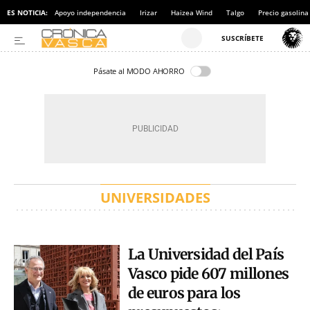
ES NOTICIA:
Apoyo independencia
Irizar
Haizea Wind
Talgo
Precio gasolina
Pásate al MODO AHORRO
UNIVERSIDADES
La Universidad del País
Vasco pide 607 millones
de euros para los