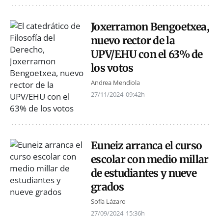
Joxerramon Bengoetxea,
nuevo rector de la
UPV/EHU con el 63% de
los votos
Andrea Mendiola
27/11/2024
09:42h
Euneiz arranca el curso
escolar con medio millar
de estudiantes y nueve
grados
Sofía Lázaro
27/09/2024
15:36h