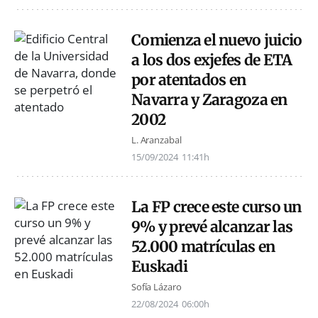
Comienza el nuevo juicio
a los dos exjefes de ETA
por atentados en
Navarra y Zaragoza en
2002
L. Aranzabal
15/09/2024
11:41h
La FP crece este curso un
9% y prevé alcanzar las
52.000 matrículas en
Euskadi
Sofía Lázaro
22/08/2024
06:00h