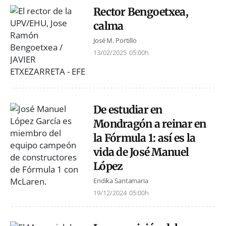
Rector Bengoetxea,
calma
José M. Portillo
13/02/2025
05:00h
De estudiar en
Mondragón a reinar en
la Fórmula 1: así es la
vida de José Manuel
López
Endika Santamaria
19/12/2024
05:00h