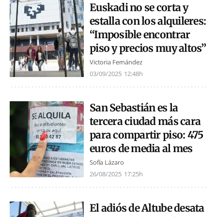
Euskadi no se corta y
estalla con los alquileres:
“Imposible encontrar
piso y precios muy altos”
Victoria Fernández
03/09/2025
12:48h
San Sebastián es la
tercera ciudad más cara
para compartir piso: 475
euros de media al mes
Sofía Lázaro
26/08/2025
17:25h
El adiós de Altube desata