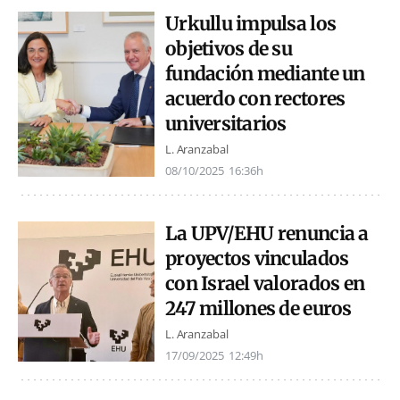
Urkullu impulsa los
objetivos de su
fundación mediante un
acuerdo con rectores
universitarios
L. Aranzabal
08/10/2025
16:36h
La UPV/EHU renuncia a
proyectos vinculados
con Israel valorados en
247 millones de euros
L. Aranzabal
17/09/2025
12:49h