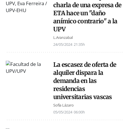
charla de una expresa de
ETA hace un "daño
anímico contrario" a la
UPV
L.Aranzabal
24/05/2024
21:35h
La escasez de oferta de
alquiler dispara la
demanda en las
residencias
universitarias vascas
Sofía Lázaro
05/05/2024
06:00h