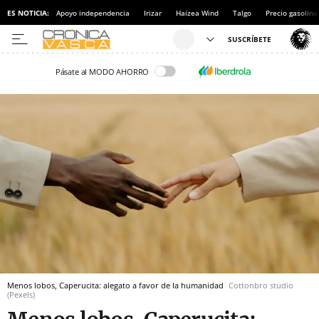
ES NOTICIA:
Apoyo independencia
Irizar
Haizea Wind
Talgo
Precio gasolina
Pásate al MODO AHORRO
Menos lobos, Caperucita: alegato a favor de la humanidad
Cottonbro studio
(Pexels)