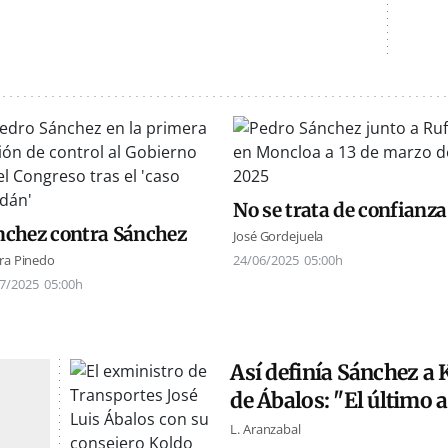
No se trata de confianza
nchez contra Sánchez
José Gordejuela
ra Pinedo
24/06/2025
05:00h
7/2025
05:00h
Así definía Sánchez a
de Ábalos: "El último a
L. Aranzabal