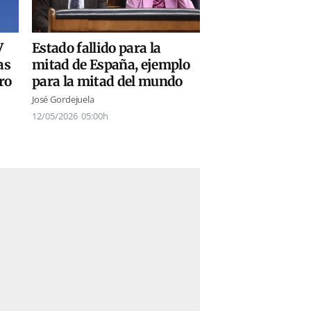
V
Estado fallido para la
as
mitad de España, ejemplo
ro
para la mitad del mundo
José Gordejuela
12/05/2026
05:00h