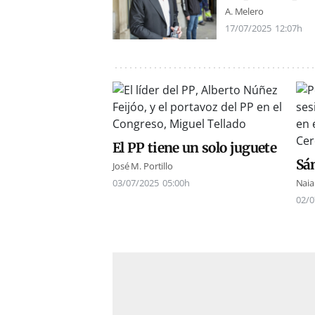
A. Melero
17/07/2025
12:07h
El PP tiene un solo juguete
Sá
José M. Portillo
03/07/2025
05:00h
Naia
02/0