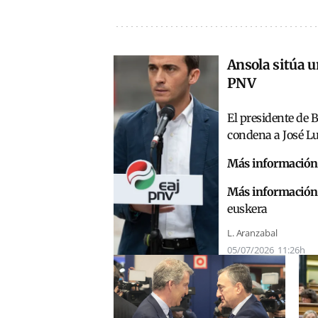
Ansola sitúa u
PNV
El presidente de 
condena a José Lu
Más información
Más información
euskera
L. Aranzabal
05/07/2026
11:26h