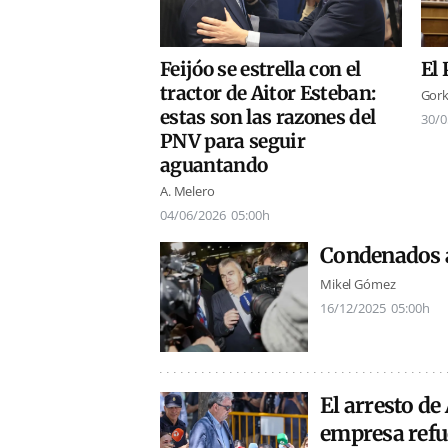
El 
Feijóo se estrella con el
tractor de Aitor Esteban:
Gork
estas son las razones del
30/0
PNV para seguir
aguantando
A. Melero
04/06/2026
05:00h
Condenados a
Mikel Gómez
16/12/2025
05:00h
El arresto de
empresa refue