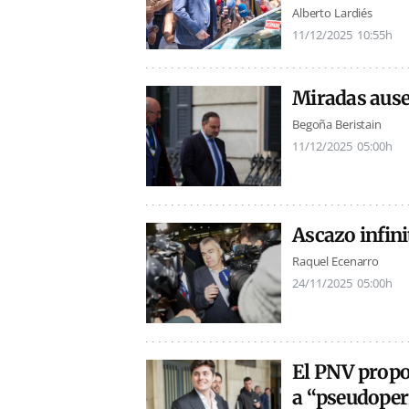
Alberto Lardiés
11/12/2025
10:55h
Miradas ause
Begoña Beristain
11/12/2025
05:00h
Ascazo infini
Raquel Ecenarro
24/11/2025
05:00h
El PNV propo
a “pseudoper