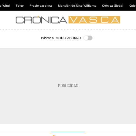
a Wind
Talgo
Precio gasolina
Mansión de Nico Williams
Crónica Global
Cul
Pásate al MODO AHORRO