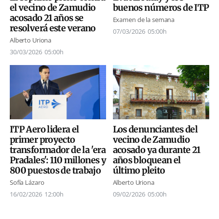
el vecino de Zamudio
buenos números de ITP
acosado 21 años se
Examen de la semana
resolverá este verano
07/03/2026
05:00h
Alberto Uriona
30/03/2026
05:00h
Los denunciantes del
ITP Aero lidera el
vecino de Zamudio
primer proyecto
acosado ya durante 21
transformador de la 'era
años bloquean el
Pradales': 110 millones y
último pleito
800 puestos de trabajo
Alberto Uriona
Sofía Lázaro
09/02/2026
05:00h
16/02/2026
12:00h