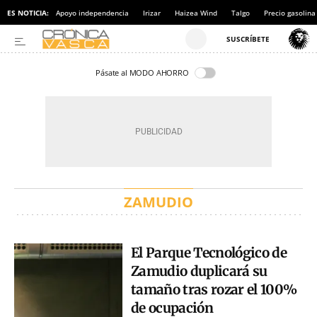
ES NOTICIA:
Apoyo independencia
Irizar
Haizea Wind
Talgo
Precio gasolina
Pásate al MODO AHORRO
ZAMUDIO
El Parque Tecnológico de
Zamudio duplicará su
tamaño tras rozar el 100%
de ocupación