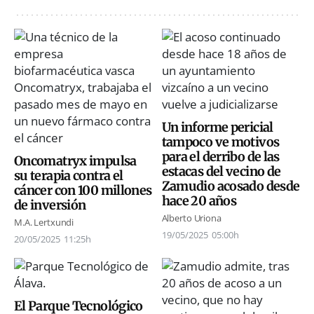
Un informe pericial
tampoco ve motivos
para el derribo de las
Oncomatryx impulsa
estacas del vecino de
su terapia contra el
Zamudio acosado desde
cáncer con 100 millones
hace 20 años
de inversión
Alberto Uriona
M.A. Lertxundi
19/05/2025
05:00h
20/05/2025
11:25h
El Parque Tecnológico