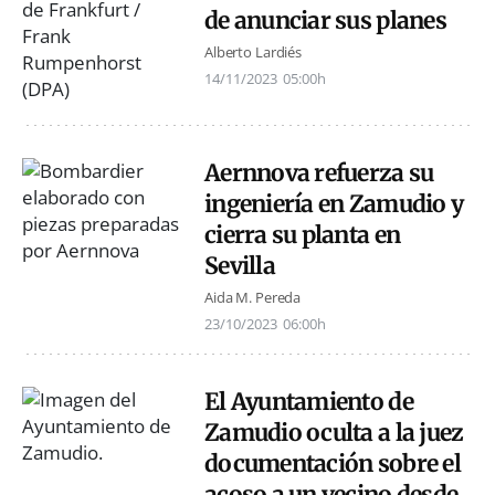
de anunciar sus planes
Alberto Lardiés
14/11/2023
05:00h
Aernnova refuerza su
ingeniería en Zamudio y
cierra su planta en
Sevilla
Aida M. Pereda
23/10/2023
06:00h
El Ayuntamiento de
Zamudio oculta a la juez
documentación sobre el
acoso a un vecino desde