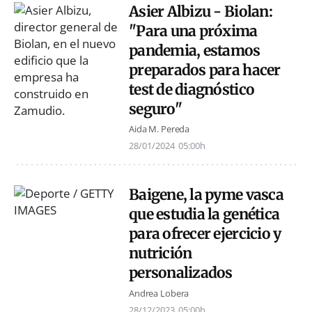
Asier Albizu - Biolan:
"Para una próxima
pandemia, estamos
preparados para hacer
test de diagnóstico
seguro"
Aida M. Pereda
28/01/2024
05:00h
Baigene, la pyme vasca
que estudia la genética
para ofrecer ejercicio y
nutrición
personalizados
Andrea Lobera
28/12/2023
05:00h