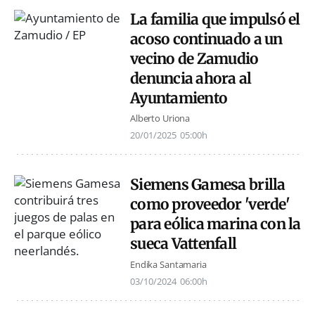
La familia que impulsó el
acoso continuado a un
vecino de Zamudio
denuncia ahora al
Ayuntamiento
Alberto Uriona
20/01/2025
05:00h
Siemens Gamesa brilla
como proveedor 'verde'
para eólica marina con la
sueca Vattenfall
Endika Santamaria
03/10/2024
06:00h