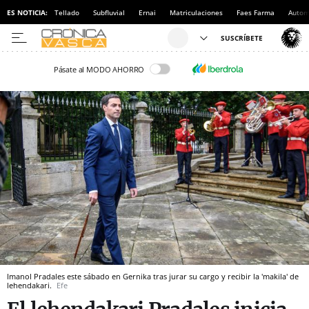
ES NOTICIA:
Tellado
Subfluvial
Ernai
Matriculaciones
Faes Farma
Autom
Pásate al MODO AHORRO
Imanol Pradales este sábado en Gernika tras jurar su cargo y recibir la 'makila' de
lehendakari.
Efe