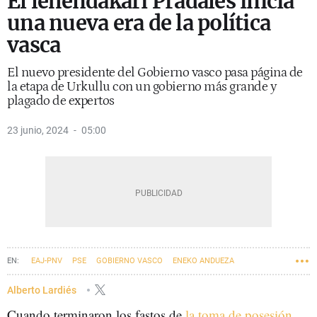
El lehendakari Pradales inicia
una nueva era de la política
vasca
El nuevo presidente del Gobierno vasco pasa página de
la etapa de Urkullu con un gobierno más grande y
plagado de expertos
23 junio, 2024
05:00
EAJ-PNV
PSE
GOBIERNO VASCO
ENEKO ANDUEZA
IMANOL PRADALES
LEHENDAKARI
MIKEL TORRES
Alberto Lardiés
Cuando terminaron los fastos de
la toma de posesión