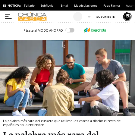
ES NOTICIA:
Tellado
Subfluvial
Ernai
Matriculaciones
Faes Farma
Autom
Pásate al MODO AHORRO
La palabra más rara del euskera que utilizan los vascos a diario: el resto de
españoles no la entienden