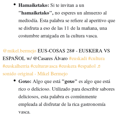
Hamaiketako:
Si te invitan a un
"hamaiketako",
no esperes un almuerzo al
mediodía. Esta palabra se refiere al aperitivo que
se disfruta a eso de las 11 de la mañana, una
costumbre arraigada en la cultura vasca.
@mikel.bermejo
EUS-COSAS 28# - EUSKERA VS
ESPAÑOL w/ @Casares Álvaro
#euskadi
#cultura
#euskalherria
#culturavasca
#euskera
#español
♬
sonido original - Mikel Bermejo
Goxo:
"goxo"
Algo que está
es algo que está
rico o delicioso. Utilizado para describir sabores
deliciosos, esta palabra es comúnmente
empleada al disfrutar de la rica gastronomía
vasca.