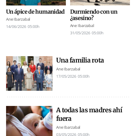
Un ápice de humanidad
Durmiendo con un
¿asesino?
Ane Ibarzabal
Ane Ibarzabal
14/06/2026
05:00h
31/05/2026
05:00h
Una familia rota
Ane Ibarzabal
17/05/2026
05:00h
A todas las madres ahí
fuera
Ane Ibarzabal
03/05/2026
05:00h