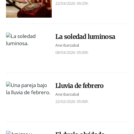
22/03/2026
09:25h
La soledad luminosa
Ane Ibarzabal
08/03/2026
05:00h
Lluvia de febrero
Ane Ibarzabal
22/02/2026
05:00h