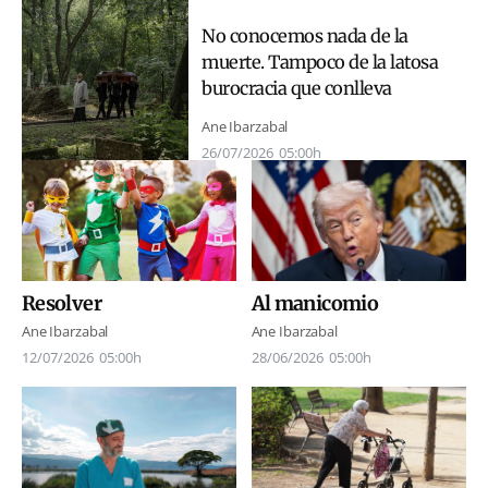
No conocemos nada de la
muerte. Tampoco de la latosa
burocracia que conlleva
Ane Ibarzabal
26/07/2026
05:00h
Al manicomio
Resolver
Ane Ibarzabal
Ane Ibarzabal
28/06/2026
05:00h
12/07/2026
05:00h