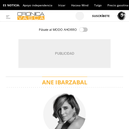
ES NOTICIA:
Apoyo independencia
Irizar
Haizea Wind
Talgo
Precio gasolina
Pásate al MODO AHORRO
ANE IBARZABAL