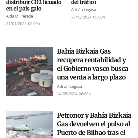
distribuir CO2 licuado
del tráfico
en el país galo
Adrián Legasa
Aida M. Pereda
27/12/2024
05:00h
21/01/2025
05:00h
Bahía Bizkaia Gas
recupera rentabilidad y
el Gobierno vasco busca
una venta a largo plazo
Adrián Legasa
14/05/2024
06:00h
Petronor y Bahía Bizkaia
Gas devuelven el pulso al
Puerto de Bilbao tras el