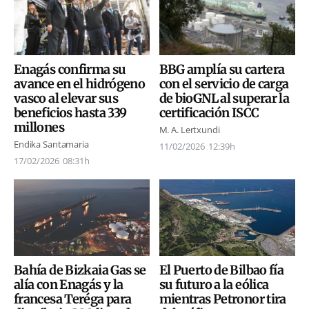
Enagás confirma su
BBG amplía su cartera
avance en el hidrógeno
con el servicio de carga
vasco al elevar sus
de bioGNL al superar la
beneficios hasta 339
certificación ISCC
millones
M. A. Lertxundi
Endika Santamaria
11/02/2026
12:39h
17/02/2026
08:31h
Bahía de Bizkaia Gas se
El Puerto de Bilbao fía
alía con Enagás y la
su futuro a la eólica
francesa Teréga para
mientras Petronor tira