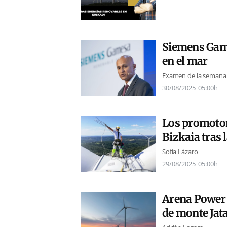
Siemens Game
en el mar
Examen de la semana
30/08/2025
05:00h
Los promotor
Bizkaia tras 
Sofía Lázaro
29/08/2025
05:00h
Arena Power 
de monte Jata