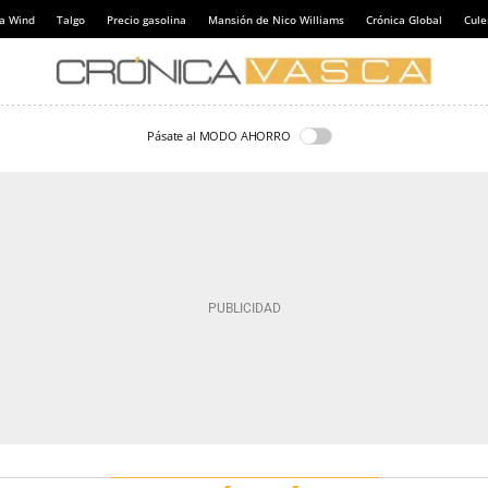
a Wind
Talgo
Precio gasolina
Mansión de Nico Williams
Crónica Global
Cul
Pásate al MODO AHORRO