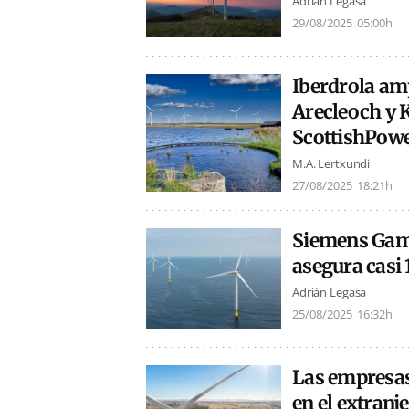
Adrián Legasa
29/08/2025
05:00h
Iberdrola amp
Arecleoch y Ki
ScottishPow
M.A. Lertxundi
27/08/2025
18:21h
Siemens Games
asegura casi
Adrián Legasa
25/08/2025
16:32h
Las empresas
en el extranj