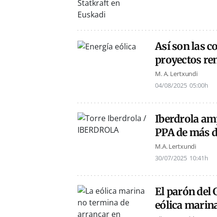
Así son las c
proyectos re
M. A. Lertxundi
04/08/2025
05:00h
Iberdrola am
PPA de más d
M.A. Lertxundi
30/07/2025
10:41h
El parón del 
eólica marin