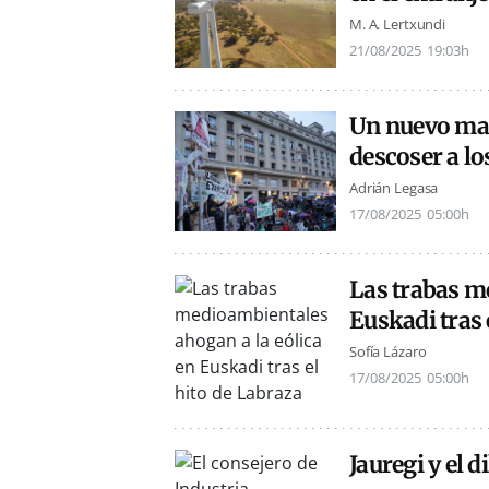
M. A. Lertxundi
21/08/2025
19:03h
Un nuevo ma
descoser a los
Adrián Legasa
17/08/2025
05:00h
Las trabas m
Euskadi tras 
Sofía Lázaro
17/08/2025
05:00h
Jauregi y el 