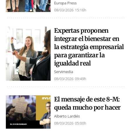
Europa Press
08/03/2026
15:16h
Expertas proponen
integrar el bienestar en
la estrategia empresarial
para garantizar la
igualdad real
Servimedia
08/03/2026
09:49h
El mensaje de este 8-M:
queda mucho por hacer
Alberto Lardiés
08/03/2026
05:00h