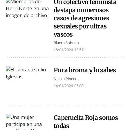
Un colectivo feminista
destapa numerosos
casos de agresiones
sexuales por ultras
vascos
Blanca Sobrino
18/01/2026
13:51h
Poca broma y lo sabes
Naiara Pinedo
14/01/2026
05:00h
Caperucita Roja somos
todas