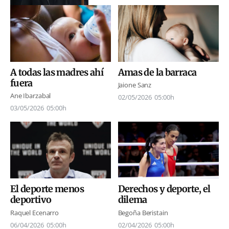
A todas las madres ahí
Amas de la barraca
fuera
Jaione Sanz
Ane Ibarzabal
02/05/2026
05:00h
03/05/2026
05:00h
El deporte menos
Derechos y deporte, el
deportivo
dilema
Raquel Ecenarro
Begoña Beristain
06/04/2026
05:00h
02/04/2026
05:00h