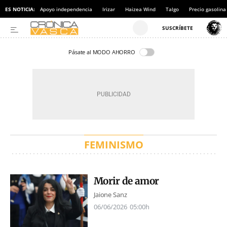
ES NOTICIA:
Apoyo independencia
Irizar
Haizea Wind
Talgo
Precio gasolina
Pásate al MODO AHORRO
FEMINISMO
Morir de amor
Jaione Sanz
06/06/2026
05:00h