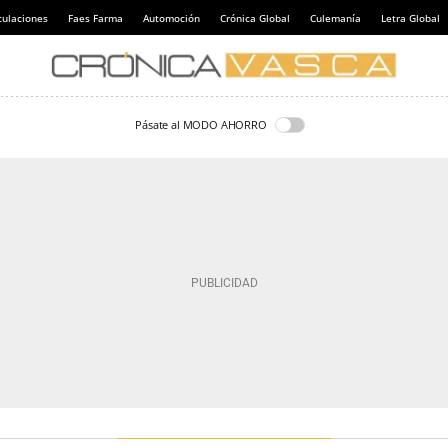
culaciones
Faes Farma
Automoción
Crónica Global
Culemanía
Letra Global
Pásate al MODO AHORRO