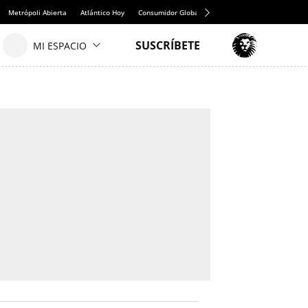
Metrópoli Abierta
Atlántico Hoy
Consumidor Global
Hule y Mantel