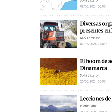
Sofía Lázaro
03/06/2024
06:00h
Diversas org
presentes en 
M.A. Lertxundi
02/06/2024
17:41h
El boom de ac
Dinamarca
Sofía Lázaro
26/05/2024
06:00h
Lecciones de 
Jaione Sanz
24/05/2024
06:00h