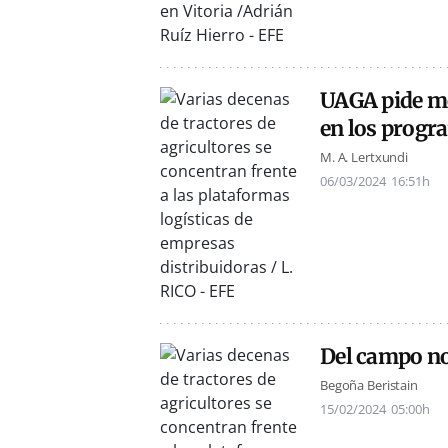
UAGA pide med
en los progra
M. A. Lertxundi
06/03/2024
16:51h
Del campo no
Begoña Beristain
15/02/2024
05:00h