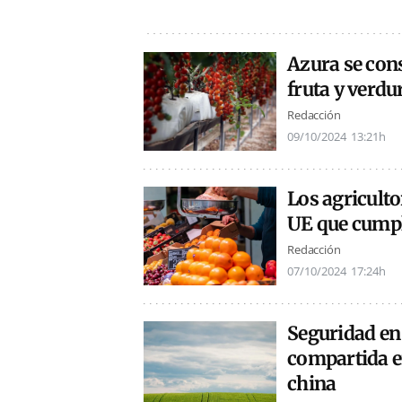
Azura se cons
fruta y verdu
Redacción
09/10/2024
13:21h
Los agriculto
UE que cump
Redacción
07/10/2024
17:24h
Seguridad en
compartida e
china