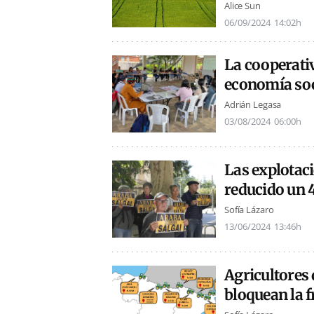
Alice Sun
06/09/2024
14:02h
La cooperativ
economía soc
Adrián Legasa
03/08/2024
06:00h
Las explotac
reducido un 
Sofía Lázaro
13/06/2024
13:46h
Agricultores 
bloquean la f