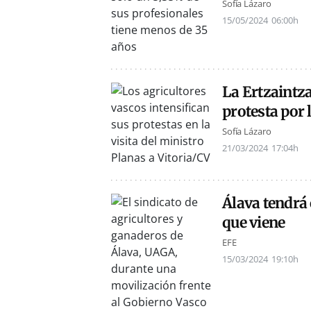
Sofía Lázaro
15/05/2024
06:00h
La Ertzaintza
protesta por l
Sofía Lázaro
21/03/2024
17:04h
Álava tendrá 
que viene
EFE
15/03/2024
19:10h